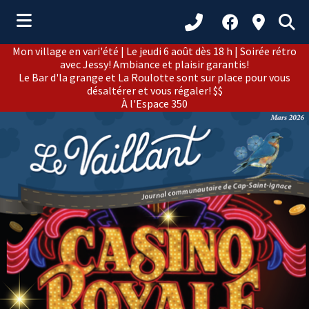
Mon village en vari'été | Le jeudi 6 août dès 18 h | Soirée rétro
ubmenu (Municipalité )
avec Jessy! Ambiance et plaisir garantis!
Le Bar d'la grange et La Roulotte sont sur place pour vous
ubmenu (Citoyens )
désaltérer et vous régaler! $$
À l'Espace 350
bmenu (Loisirs et culture )
ubmenu (Développement )
ubmenu (Tourisme )