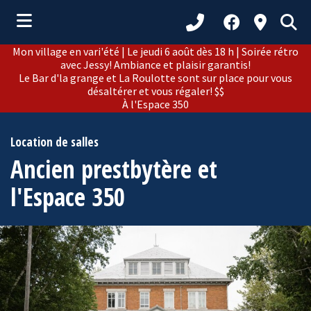
Mon village en vari'été | Le jeudi 6 août dès 18 h | Soirée rétro
ubmenu (Municipalité )
avec Jessy! Ambiance et plaisir garantis!
Le Bar d'la grange et La Roulotte sont sur place pour vous
ubmenu (Citoyens )
désaltérer et vous régaler! $$
À l'Espace 350
bmenu (Loisirs et culture )
ubmenu (Développement )
Location de salles
Ancien prestbytère et
ubmenu (Tourisme )
l'Espace 350