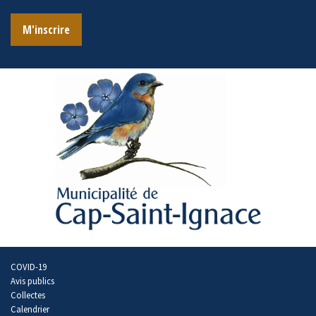
M'inscrire
COVID-19
Avis publics
Collectes
Calendrier