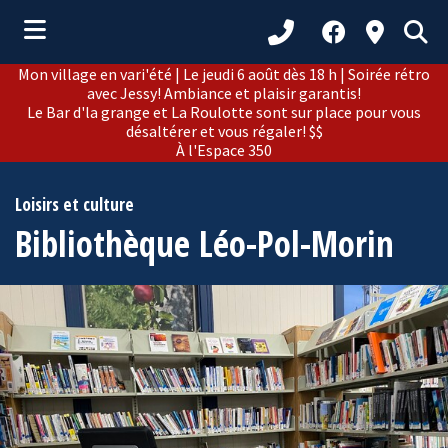
Mon village en vari'été | Le jeudi 6 août dès 18 h | Soirée rétro
ubmenu (Municipalité )
avec Jessy! Ambiance et plaisir garantis!
Le Bar d'la grange et La Roulotte sont sur place pour vous
ubmenu (Citoyens )
désaltérer et vous régaler! $$
À l'Espace 350
bmenu (Loisirs et culture )
ubmenu (Développement )
Loisirs et culture
Bibliothèque Léo-Pol-Morin
ubmenu (Tourisme )