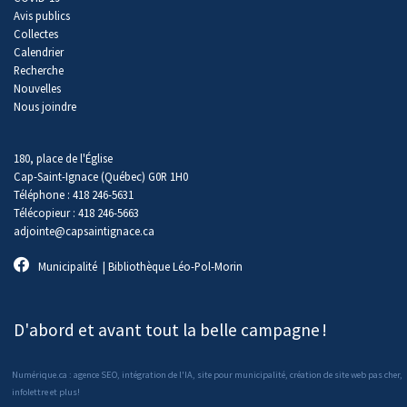
Avis publics
Collectes
Calendrier
Recherche
Nouvelles
Nous joindre
180, place de l'Église
Cap-Saint-Ignace (Québec) G0R 1H0
Téléphone : 418 246-5631
Télécopieur : 418 246-5663
adjointe@capsaintignace.ca
Municipalité
|
Bibliothèque Léo-Pol-Morin
D'abord et avant tout la belle campagne
!
Numérique.ca
:
agence SEO
,
intégration de l'IA
,
site pour municipalité
,
création de site web pas cher
,
infolettre
et plus!