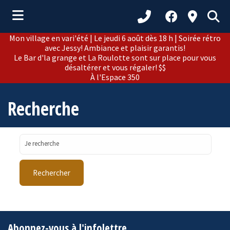
Mon village en vari'été | Le jeudi 6 août dès 18 h | Soirée rétro
ubmenu (Municipalité )
avec Jessy! Ambiance et plaisir garantis!
Le Bar d'la grange et La Roulotte sont sur place pour vous
ubmenu (Citoyens )
désaltérer et vous régaler! $$
À l'Espace 350
bmenu (Loisirs et culture )
Recherche
ubmenu (Développement )
ubmenu (Tourisme )
Je recherche
Abonnez-vous à l'infolettre