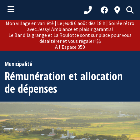
Mon village en vari'été | Le jeudi 6 août dès 18 h | Soirée rétro
ubmenu (Municipalité )
avec Jessy! Ambiance et plaisir garantis!
Le Bar d'la grange et La Roulotte sont sur place pour vous
ubmenu (Citoyens )
désaltérer et vous régaler! $$
À l'Espace 350
bmenu (Loisirs et culture )
ubmenu (Développement )
Municipalité
Rémunération et allocation
ubmenu (Tourisme )
de dépenses