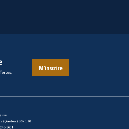
e
M'inscrire
ffertes.
glise
ce (Québec) G0R 1H0
 246-5631