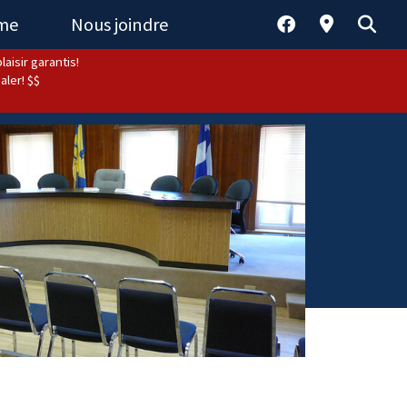
sme
Nous joindre
aisir garantis!
aler! $$