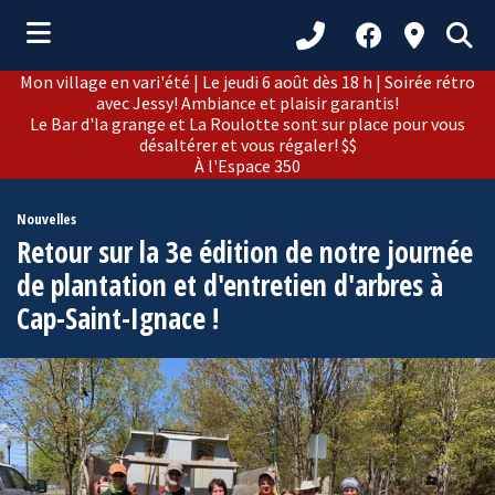
Mon village en vari'été | Le jeudi 6 août dès 18 h | Soirée rétro
ubmenu (Municipalité )
avec Jessy! Ambiance et plaisir garantis!
Le Bar d'la grange et La Roulotte sont sur place pour vous
ubmenu (Citoyens )
désaltérer et vous régaler! $$
À l'Espace 350
bmenu (Loisirs et culture )
Nouvelles
ubmenu (Développement )
Retour sur la 3e édition de notre journée
ubmenu (Tourisme )
de plantation et d'entretien d'arbres à
Cap-Saint-Ignace !