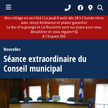
Mon village en vari'été | Le jeudi 6 août dès 18 h | Soirée rétro
ubmenu (Municipalité )
avec Jessy! Ambiance et plaisir garantis!
Le Bar d'la grange et La Roulotte sont sur place pour vous
ubmenu (Citoyens )
désaltérer et vous régaler! $$
À l'Espace 350
bmenu (Loisirs et culture )
ubmenu (Développement )
Nouvelles
Séance extraordinaire du
ubmenu (Tourisme )
Conseil municipal