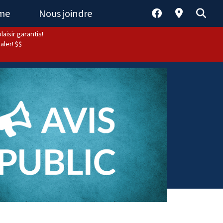
sme
Nous joindre
aisir garantis!
aler! $$