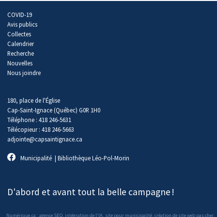
COVID-19
Avis publics
Collectes
Calendrier
Recherche
Nouvelles
Nous joindre
180, place de l'Église
Cap-Saint-Ignace (Québec) G0R 1H0
Téléphone : 418 246-5631
Télécopieur : 418 246-5663
adjointe@capsaintignace.ca
Municipalité
|
Bibliothèque Léo-Pol-Morin
D'abord et avant tout la belle campagne
!
Numérique.ca
:
agence SEO
,
intégration de l'IA
,
site pour municipalité
,
création de site web pas cher
,