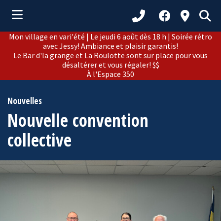
Mon village en vari'été | Le jeudi 6 août dès 18 h | Soirée rétro
ubmenu (Municipalité )
avec Jessy! Ambiance et plaisir garantis!
Le Bar d'la grange et La Roulotte sont sur place pour vous
ubmenu (Citoyens )
désaltérer et vous régaler! $$
À l'Espace 350
bmenu (Loisirs et culture )
ubmenu (Développement )
Nouvelles
Nouvelle convention
ubmenu (Tourisme )
collective