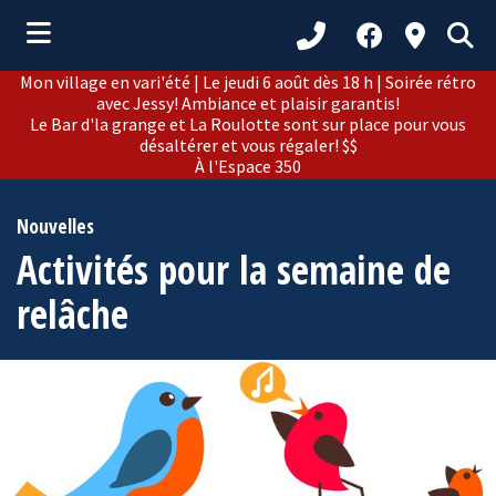
Mon village en vari'été | Le jeudi 6 août dès 18 h | Soirée rétro
ubmenu (Municipalité )
avec Jessy! Ambiance et plaisir garantis!
Le Bar d'la grange et La Roulotte sont sur place pour vous
ubmenu (Citoyens )
désaltérer et vous régaler! $$
À l'Espace 350
bmenu (Loisirs et culture )
ubmenu (Développement )
Nouvelles
Activités pour la semaine de
ubmenu (Tourisme )
relâche