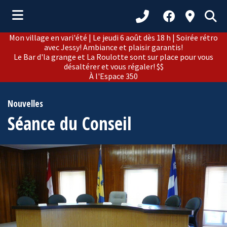
Mon village en vari'été | Le jeudi 6 août dès 18 h | Soirée rétro
ubmenu (Municipalité )
avec Jessy! Ambiance et plaisir garantis!
Le Bar d'la grange et La Roulotte sont sur place pour vous
ubmenu (Citoyens )
désaltérer et vous régaler! $$
À l'Espace 350
bmenu (Loisirs et culture )
ubmenu (Développement )
Nouvelles
Séance du Conseil
ubmenu (Tourisme )