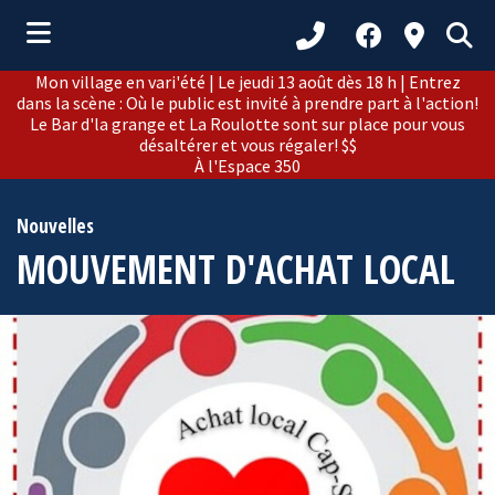
Mon village en vari'été | Le jeudi 13 août dès 18 h | Entrez
ubmenu (Municipalité )
dans la scène : Où le public est invité à prendre part à l'action!
Le Bar d'la grange et La Roulotte sont sur place pour vous
ubmenu (Citoyens )
désaltérer et vous régaler! $$
À l'Espace 350
bmenu (Loisirs et culture )
ubmenu (Développement )
Nouvelles
MOUVEMENT D'ACHAT LOCAL
ubmenu (Tourisme )