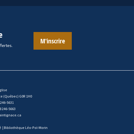
e
M'inscrire
ffertes.
glise
ce (Québec) G0R 1H0
 246-5631
8 246-5663
intignace.ca
é
|
Bibliothèque Léo-Pol-Morin