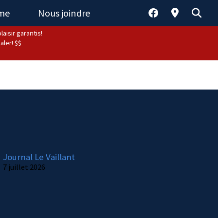
sme
Nous joindre
aisir garantis!
aler! $$
Journal Le Vaillant
7 juillet 2026