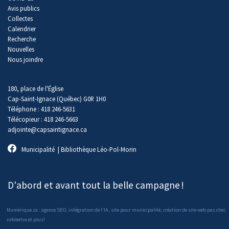
Avis publics
Collectes
Calendrier
Recherche
Nouvelles
Nous joindre
180, place de l'Église
Cap-Saint-Ignace (Québec) G0R 1H0
Téléphone : 418 246-5631
Télécopieur : 418 246-5663
adjointe@capsaintignace.ca
Municipalité
|
Bibliothèque Léo-Pol-Morin
D'abord et avant tout la belle campagne
!
Numérique.ca
:
agence SEO
,
intégration de l'IA
,
site pour municipalité
,
création de site web pas cher
,
infolettre
et plus!