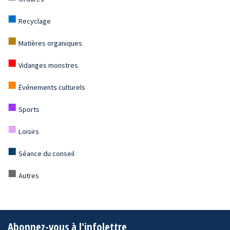
■
Recyclage
■
Matières organiques
■
Vidanges monstres
■
Événements culturels
■
Sports
■
Loisirs
■
Séance du conseil
■
Autres
Abonnez-vous à l'infolettre