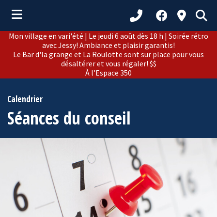
Mon village en vari'été | Le jeudi 6 août dès 18 h | Soirée rétro
ubmenu (Municipalité )
avec Jessy! Ambiance et plaisir garantis!
Le Bar d'la grange et La Roulotte sont sur place pour vous
ubmenu (Citoyens )
désaltérer et vous régaler! $$
À l'Espace 350
bmenu (Loisirs et culture )
ubmenu (Développement )
Calendrier
Séances du conseil
ubmenu (Tourisme )