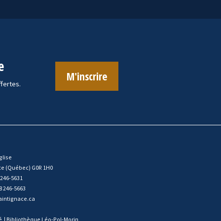
e
M'inscrire
ffertes.
glise
ce (Québec) G0R 1H0
 246-5631
8 246-5663
intignace.ca
é
|
Bibliothèque Léo-Pol-Morin