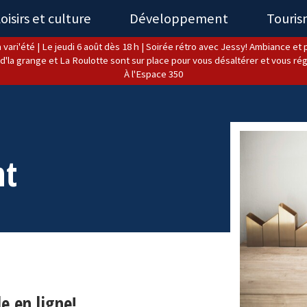
oisirs et culture
Développement
Touri
 vari'été | Le jeudi 6 août dès 18 h | Soirée rétro avec Jessy! Ambiance et pl
d'la grange et La Roulotte sont sur place pour vous désaltérer et vous rég
À l'Espace 350
nt
e en ligne!