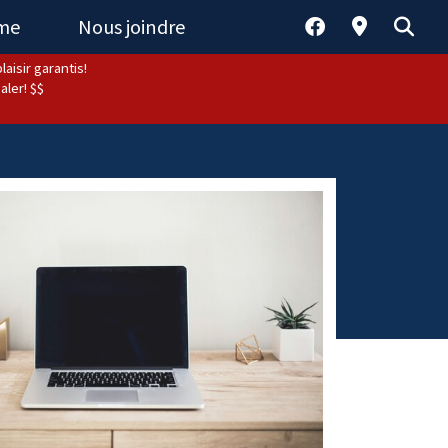
sme
Nous joindre
aisir garantis!
aler! $$